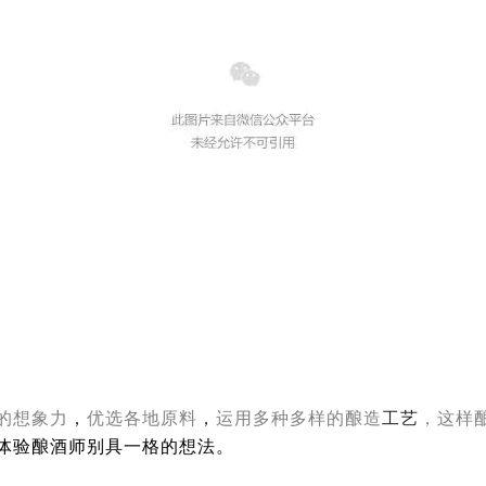
的想象力
，
优选各
地原料
，
运用多种多样的酿造
工艺
，这样
体验酿酒师别具一格的想法。