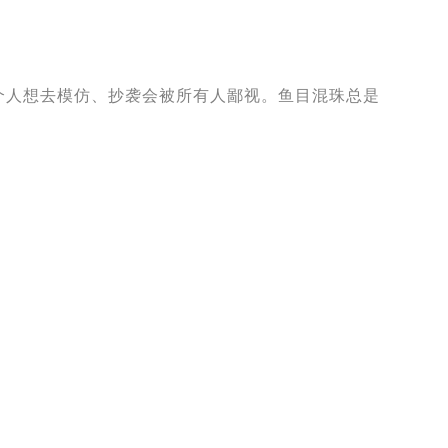
个人想去模仿、抄袭会被所有人鄙视。鱼目混珠总是