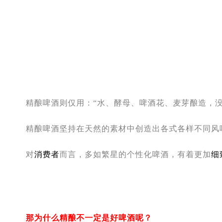
精酿啤酒则仅用：“水、酵母、啤酒花、麦芽酿造，
精酿啤酒坚持在天然的素材中创造出各式各样不同风
对
消费者
而言，多如繁星的个性化啤酒，
有
着更加
细
那为什么精酿不一定是好啤酒呢？