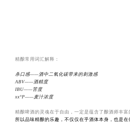
精酿常用词汇解释：
杀口感——酒中二氧化碳带来的刺激感
ABV——酒精度
IBU——苦度
xx°P——麦汁浓度
精酿啤酒的灵魂在于自由，一定是蕴含了酿酒师丰富
所以品味精酿的乐趣，不仅仅在乎酒体本身，也是在