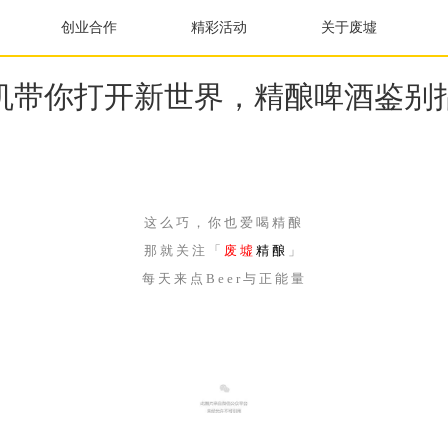
创业合作
精彩活动
关于废墟
机带你打开新世界，精酿啤酒鉴别
这么巧，你也爱喝精酿
那就关注「
废墟
精酿
」
每天来点Beer与正能量