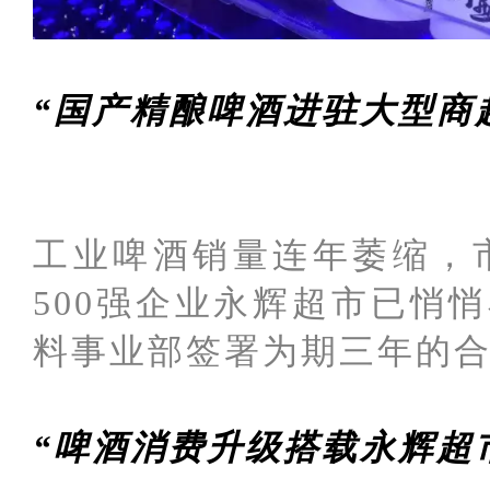
“国产精酿啤酒进驻大型商
工业啤酒销量连年萎缩，
500强企业永辉超市已悄
料事业部签署为期三年的
“啤酒消费升级搭载永辉超