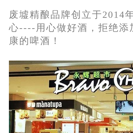
废墟精酿品牌创立于201
心----用心做好酒，拒
康的啤酒！